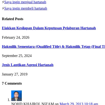
⚡
Saya ingin menjual hartanah
⚡
Saya ingin membeli hartanah
Related
Posts
Elakkan Kesilapan Dalam Keputusan Pelaburan Hartanah
February 24, 2026
Hakmilik Sementara (Qualified Title) & Hakmilik Tetap (Final Ti
September 25, 2024
Jenis Lantikan Agensi Hartanah
January 27, 2019
7
Comments
NOHD KHAIROL NIZAM
on
March 29, 2013 10:18 am