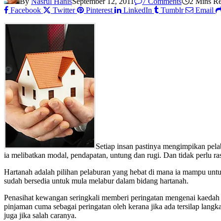
By
Nasrul Hanis
September 12, 2011
7 Comments
2 Mins R
Facebook
Twitter
Pinterest
LinkedIn
Tumblr
Email
Setiap insan pastinya mengimpikan pel
ia melibatkan modal, pendapatan, untung dan rugi. Dan tidak perlu ra
Hartanah adalah pilihan pelaburan yang hebat di mana ia mampu un
sudah bersedia untuk mula melabur dalam bidang hartanah.
Penasihat kewangan seringkali memberi peringatan mengenai kaedah p
pinjaman cuma sebagai peringatan oleh kerana jika ada tersilap lang
juga jika salah caranya.