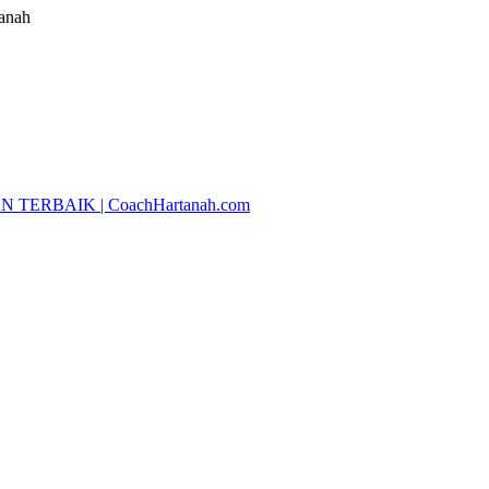
tanah
RBAIK | CoachHartanah.com