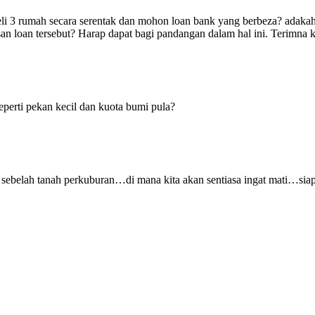
eli 3 rumah secara serentak dan mohon loan bank yang berbeza? adaka
san loan tersebut? Harap dapat bagi pandangan dalam hal ini. Terimna k
erti pekan kecil dan kuota bumi pula?
belah tanah perkuburan…di mana kita akan sentiasa ingat mati…siap b