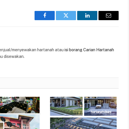
Facebook
Twitter
LinkedIn
Email
enjual/menyewakan hartanah atau
isi borang Carian Hartanah
au disewakan.