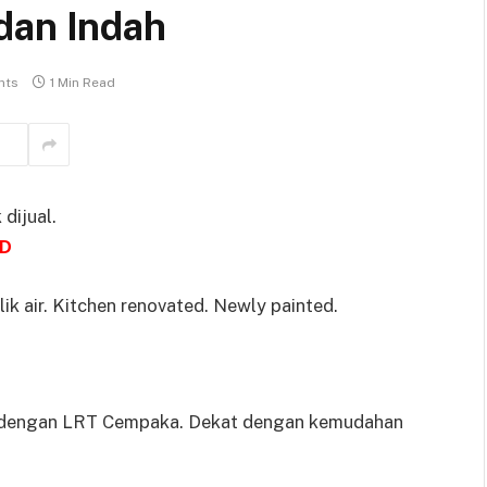
dan Indah
nts
1 Min Read
dijual.
D
lik air. Kitchen renovated. Newly painted.
n dengan LRT Cempaka. Dekat dengan kemudahan