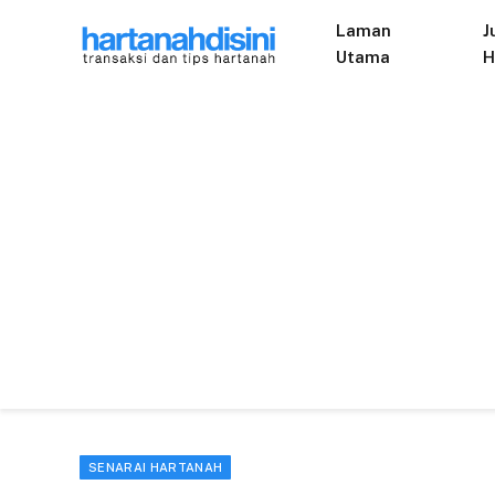
Laman
J
Utama
H
SENARAI HARTANAH