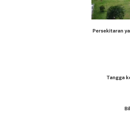
Persekitaran y
Tangga ke
Bi