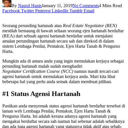
By
Nasrul Hanis
January 11, 2019
No Comments
4 Mins Read
Facebook
Twitter
Pinterest
LinkedIn
Tumblr
Email
Seorang perunding hartanah atau
Real Estate Negotiator (REN)
mestilah bernaung di bawah seliaan seorang ejen hartanah berdaftar
(REA) dari sebuah agensi hartanah berdaftar untuk menjalani
amalan perundingan hartanah secara sah dan direkod di dalam
sistem Lembaga Penilai, Pentaksir, Ejen Harta Tanah & Pengurus
Harta.
Mungkin ada di antara anda yang ingin memulakan kerjaya sebagai
perunding hartanah malah sudah menghadiri
Negotiator Certification Course (NCC)
namun masih tercari-cari
agensi hartanah untuk memulakan kerjaya anda. Mari kita lihat
beberapa hal yang perlu anda semak dalam membuat pilihan.
#1 Status Agensi Hartanah
Pastikan anda menyemak status agensi hartanah berdaftar tersebut di
laman web Lembaga Penilai, Pentaksir, Ejen Harta Tanah &
Pengurus Harta. Ini adalah kerana adanya agensi hartanah yang
mengakui berdaftar secara sah namun hal sebenar adalah sebaliknya
dan ada juga agensi hartanah yang statusnya tidak aktif atas sebab-