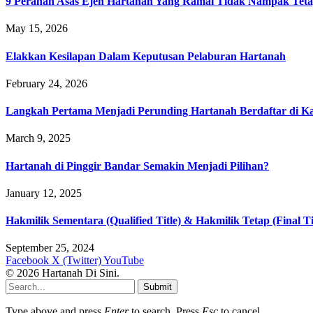
9 Peranan Asas Ejen Hartanah Yang Ramai Tidak Nampak Teta
May 15, 2026
Elakkan Kesilapan Dalam Keputusan Pelaburan Hartanah
February 24, 2026
Langkah Pertama Menjadi Perunding Hartanah Berdaftar di Kaw
March 9, 2025
Hartanah di Pinggir Bandar Semakin Menjadi Pilihan?
January 12, 2025
Hakmilik Sementara (Qualified Title) & Hakmilik Tetap (Final Ti
September 25, 2024
Facebook
X (Twitter)
YouTube
© 2026 Hartanah Di Sini.
Submit
Type above and press
Enter
to search. Press
Esc
to cancel.