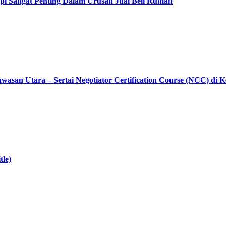
pi Sangat Penting Dalam Urusan Jual Beli Rumah
asan Utara – Sertai Negotiator Certification Course (NCC) di 
tle)