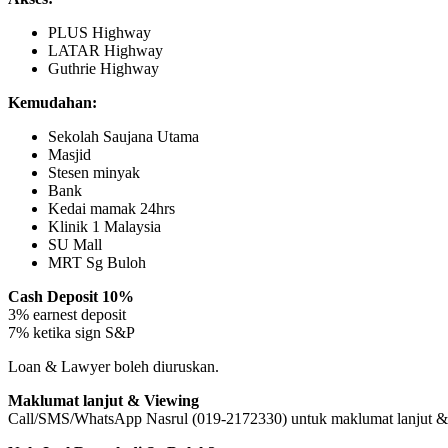
PLUS Highway
LATAR Highway
Guthrie Highway
Kemudahan:
Sekolah Saujana Utama
Masjid
Stesen minyak
Bank
Kedai mamak 24hrs
Klinik 1 Malaysia
SU Mall
MRT Sg Buloh
Cash Deposit 10%
3% earnest deposit
7% ketika sign S&P
Loan & Lawyer boleh diuruskan.
Maklumat lanjut & Viewing
Call/SMS/WhatsApp Nasrul (019-2172330) untuk maklumat lanjut &