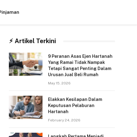
Pinjaman
Facebook
X
Instagram
(Twitter)
⚡︎ Artikel Terkini
9 Peranan Asas Ejen Hartanah
Yang Ramai Tidak Nampak
Tetapi Sangat Penting Dalam
Urusan Jual Beli Rumah
May 15, 2026
Elakkan Kesilapan Dalam
Keputusan Pelaburan
Hartanah
February 24, 2026
Langkah Pertama Menjadi