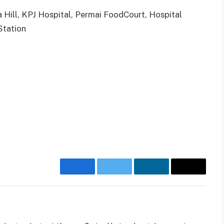
Hill, KPJ Hospital, Permai FoodCourt, Hospital
Station
Facebook
Twitter
LinkedIn
Email