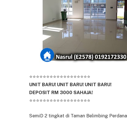
⭐⭐⭐⭐⭐⭐⭐⭐⭐⭐⭐⭐⭐⭐⭐⭐⭐⭐
UNIT BARU! UNIT BARU! UNIT BARU!
DEPOSIT RM 3000 SAHAJA!
⭐⭐⭐⭐⭐⭐⭐⭐⭐⭐⭐⭐⭐⭐⭐⭐⭐⭐
SemiD 2 tingkat di Taman Belimbing Perdana,