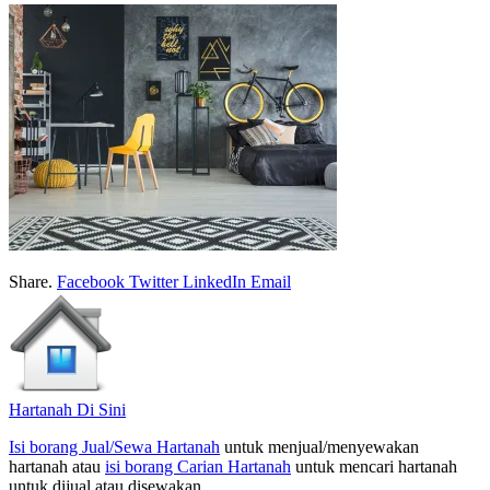
Share.
Facebook
Twitter
LinkedIn
Email
Hartanah Di Sini
Isi borang Jual/Sewa Hartanah
untuk menjual/menyewakan
hartanah atau
isi borang Carian Hartanah
untuk mencari hartanah
untuk dijual atau disewakan.