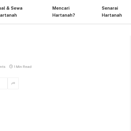
ual & Sewa
Mencari
Senarai
artanah
Hartanah?
Hartanah
nts
1 Min Read