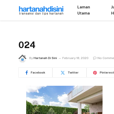
Laman
J
Utama
H
024
By
Hartanah Di Sini
February 18, 2020
No Comme
Facebook
Twitter
Pinterest