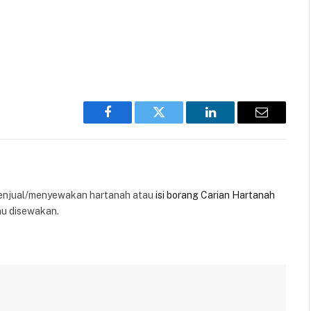
Facebook
Twitter
LinkedIn
Email
enjual/menyewakan hartanah atau
isi borang Carian Hartanah
au disewakan.