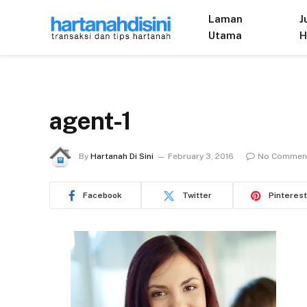
Laman
J
Utama
H
agent-1
By
Hartanah Di Sini
February 3, 2016
No Commen
Facebook
Twitter
Pinterest