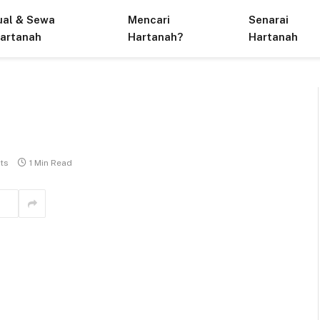
ual & Sewa
Mencari
Senarai
artanah
Hartanah?
Hartanah
ts
1 Min Read