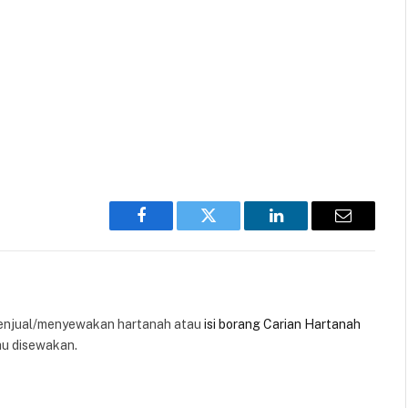
Facebook
Twitter
LinkedIn
Email
enjual/menyewakan hartanah atau
isi borang Carian Hartanah
au disewakan.