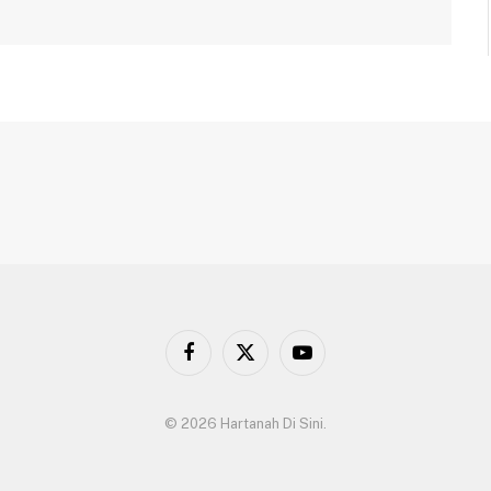
Facebook
X
YouTube
(Twitter)
© 2026 Hartanah Di Sini.