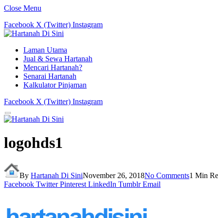
Close Menu
Facebook
X (Twitter)
Instagram
Laman Utama
Jual & Sewa Hartanah
Mencari Hartanah?
Senarai Hartanah
Kalkulator Pinjaman
Facebook
X (Twitter)
Instagram
logohds1
By
Hartanah Di Sini
November 26, 2018
No Comments
1 Min R
Facebook
Twitter
Pinterest
LinkedIn
Tumblr
Email