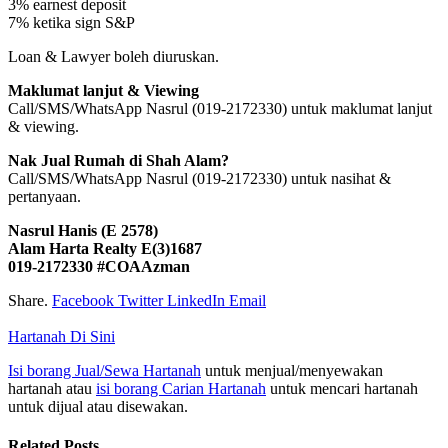
3% earnest deposit
7% ketika sign S&P
Loan & Lawyer boleh diuruskan.
Maklumat lanjut & Viewing
Call/SMS/WhatsApp Nasrul (019-2172330) untuk maklumat lanjut
& viewing.
Nak Jual Rumah di Shah Alam?
Call/SMS/WhatsApp Nasrul (019-2172330) untuk nasihat &
pertanyaan.
Nasrul Hanis (E 2578)
Alam Harta Realty E(3)1687
019-2172330 #COAAzman
Share.
Facebook
Twitter
LinkedIn
Email
Hartanah Di Sini
Isi borang Jual/Sewa Hartanah
untuk menjual/menyewakan
hartanah atau
isi borang Carian Hartanah
untuk mencari hartanah
untuk dijual atau disewakan.
Related
Posts