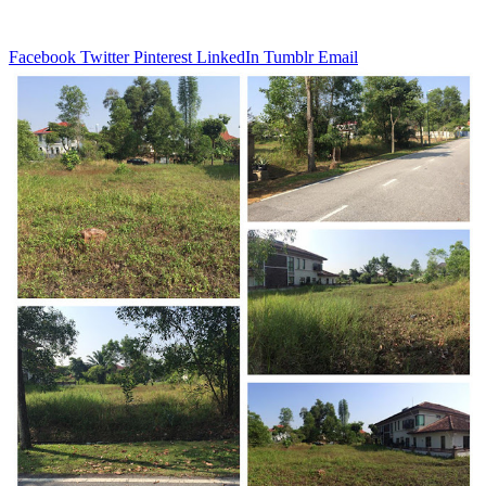
Facebook
Twitter
Pinterest
LinkedIn
Tumblr
Email