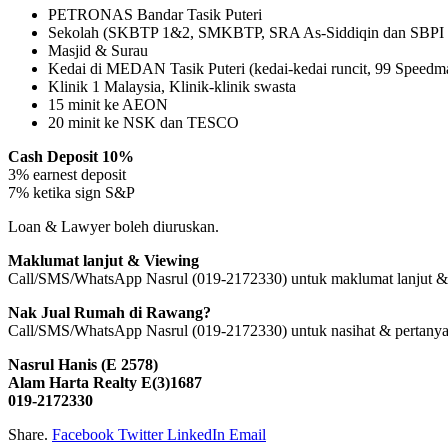
PETRONAS Bandar Tasik Puteri
Sekolah (SKBTP 1&2, SMKBTP, SRA As-Siddiqin dan SBPI
Masjid & Surau
Kedai di MEDAN Tasik Puteri (kedai-kedai runcit, 99 Speedmart
Klinik 1 Malaysia, Klinik-klinik swasta
15 minit ke AEON
20 minit ke NSK dan TESCO
Cash Deposit 10%
3% earnest deposit
7% ketika sign S&P
Loan & Lawyer boleh diuruskan.
Maklumat lanjut & Viewing
Call/SMS/WhatsApp Nasrul (019-2172330) untuk maklumat lanjut &
Nak Jual Rumah di Rawang?
Call/SMS/WhatsApp Nasrul (019-2172330) untuk nasihat & pertanya
Nasrul Hanis (E 2578)
Alam Harta Realty E(3)1687
019-2172330
Share.
Facebook
Twitter
LinkedIn
Email