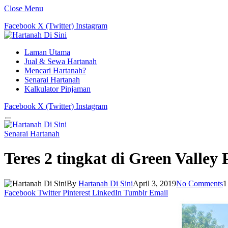
Close Menu
Facebook
X (Twitter)
Instagram
Laman Utama
Jual & Sewa Hartanah
Mencari Hartanah?
Senarai Hartanah
Kalkulator Pinjaman
Facebook
X (Twitter)
Instagram
Senarai Hartanah
Teres 2 tingkat di Green Valley
By
Hartanah Di Sini
April 3, 2019
No Comments
1
Facebook
Twitter
Pinterest
LinkedIn
Tumblr
Email