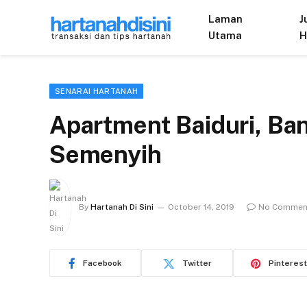
Laman
J
Utama
H
SENARAI HARTANAH
Apartment Baiduri, Ba
Semenyih
By
Hartanah Di Sini
October 14, 2019
No Commen
Facebook
Twitter
Pinterest