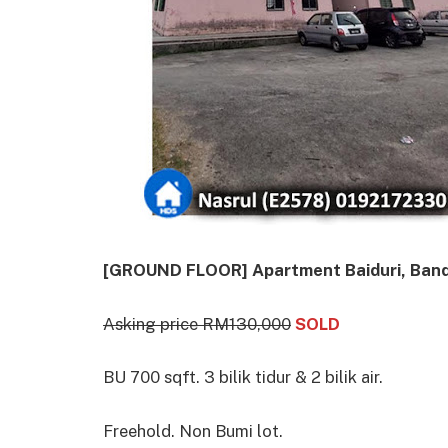
[GROUND FLOOR] Apartment Baiduri, Banda
Asking price RM130,000
SOLD
BU 700 sqft. 3 bilik tidur & 2 bilik air.
Freehold. Non Bumi lot.