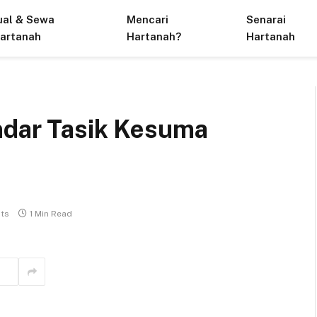
ual & Sewa
Mencari
Senarai
artanah
Hartanah?
Hartanah
ndar Tasik Kesuma
ts
1 Min Read