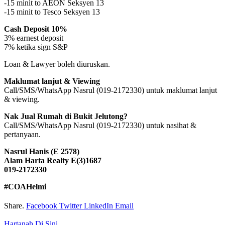
-15 minit to AEON Seksyen 13
-15 minit to Tesco Seksyen 13
Cash Deposit 10%
3% earnest deposit
7% ketika sign S&P
Loan & Lawyer boleh diuruskan.
Maklumat lanjut & Viewing
Call/SMS/WhatsApp Nasrul (019-2172330) untuk maklumat lanjut
& viewing.
Nak Jual Rumah di Bukit Jelutong?
Call/SMS/WhatsApp Nasrul (019-2172330) untuk nasihat &
pertanyaan.
Nasrul Hanis (E 2578)
Alam Harta Realty E(3)1687
019-2172330
#COAHelmi
Share.
Facebook
Twitter
LinkedIn
Email
Hartanah Di Sini