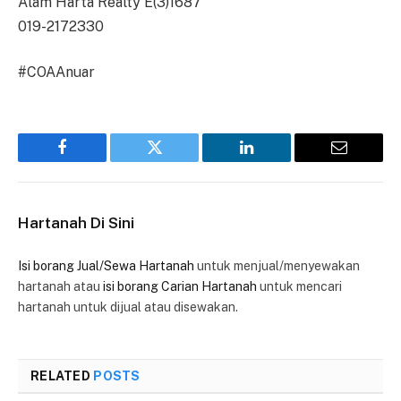
Alam Harta Realty E(3)1687
019-2172330
#COAAnuar
Facebook
Twitter
LinkedIn
Email
Hartanah Di Sini
Isi borang Jual/Sewa Hartanah
untuk menjual/menyewakan
hartanah atau
isi borang Carian Hartanah
untuk mencari
hartanah untuk dijual atau disewakan.
RELATED
POSTS