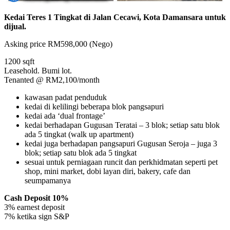
Kedai Teres 1 Tingkat di Jalan Cecawi, Kota Damansara untuk
dijual.
Asking price RM598,000 (Nego)
1200 sqft
Leasehold. Bumi lot.
Tenanted @ RM2,100/month
kawasan padat penduduk
kedai di kelilingi beberapa blok pangsapuri
kedai ada ‘dual frontage’
kedai berhadapan Gugusan Teratai – 3 blok; setiap satu blok
ada 5 tingkat (walk up apartment)
kedai juga berhadapan pangsapuri Gugusan Seroja – juga 3
blok; setiap satu blok ada 5 tingkat
sesuai untuk perniagaan runcit dan perkhidmatan seperti pet
shop, mini market, dobi layan diri, bakery, cafe dan
seumpamanya
Cash Deposit 10%
3% earnest deposit
7% ketika sign S&P