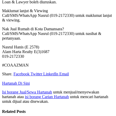
Loan & Lawyer boleh diuruskan.
Maklumat lanjut & Viewing
Call/SMS/WhatsApp Nasrul (019-2172330) untuk maklumat lanjut
& viewing.
Nak Jual Rumah di Kota Damansara?
Call/SMS/WhatsApp Nasrul (019-2172330) untuk nasihat &
pertanyaan.
Nasrul Hanis (E 2578)
Alam Harta Realty E(3)1687
019-2172330
#COAAZMAN
Share.
Facebook
Twitter
LinkedIn
Email
Hartanah Di Sini
Isi borang Jual/Sewa Hartanah
untuk menjual/menyewakan
hartanah atau
isi borang Carian Hartanah
untuk mencari hartanah
untuk dijual atau disewakan.
Related
Posts