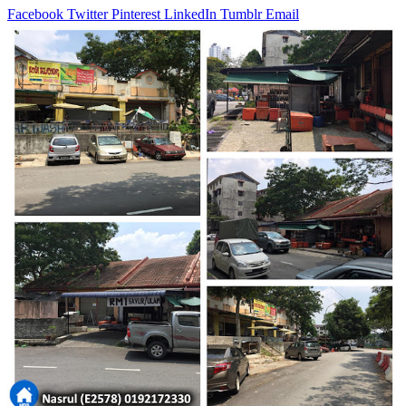
Facebook
Twitter
Pinterest
LinkedIn
Tumblr
Email