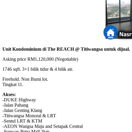
Unit Kondominium di The REACH @ Titiwangsa untuk dijual.
Asking price RM1,120,000 (Negotiable)
1746 sqft. 3+1 bilik tidur & 4 bilik air.
Freehold. Non Bumi lot.
Tingkat 11.
Akses:
-DUKE Highway
-Jalan Pahang
-Jalan Genting Klang
-Titiwangsa Monoral & LRT
-Sentul LRT & KTM
-AEON Wangsa Maju and Setapak Central
-Sunway Putra Mall 2km