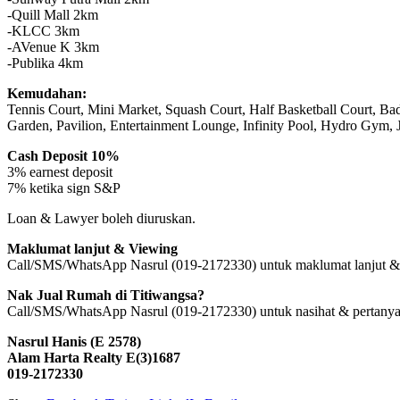
-Quill Mall 2km
-KLCC 3km
-AVenue K 3km
-Publika 4km
Kemudahan:
Tennis Court, Mini Market, Squash Court, Half Basketball Court, 
Garden, Pavilion, Entertainment Lounge, Infinity Pool, Hydro Gym, 
Cash Deposit 10%
3% earnest deposit
7% ketika sign S&P
Loan & Lawyer boleh diuruskan.
Maklumat lanjut & Viewing
Call/SMS/WhatsApp Nasrul (019-2172330) untuk maklumat lanjut &
Nak Jual Rumah di Titiwangsa?
Call/SMS/WhatsApp Nasrul (019-2172330) untuk nasihat & pertanya
Nasrul Hanis (E 2578)
Alam Harta Realty E(3)1687
019-2172330