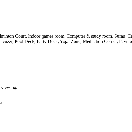
Badminton Court, Indoor games room, Computer & study room, Surau, C
Jacuzzi, Pool Deck, Party Deck, Yoga Zone, Meditation Corner, Pavili
 viewing.
an.