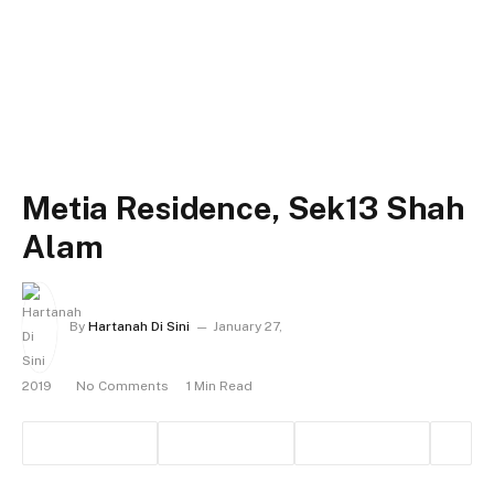
Metia Residence, Sek13 Shah
Alam
By
Hartanah Di Sini
January 27,
2019
No Comments
1 Min Read