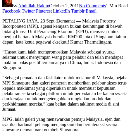
By
Abdullah Hakim
October 2, 2011
No Comments
1 Min Read
Facebook
Twitter
Pinterest
LinkedIn
Tumblr
Email
PETALING JAYA, 23 Sept (Bernama) — Malaysia Property
Incorporated (MPI), agensi kerajaan bukan-keuntungan di bawah
bidang kuasa Unit Perancang Ekonomi (EPU), mensasar untuk
menjual hartanah Malaysia bernilai RM200 juta di Singapura tahun
depan, kata ketua pegawai eksekutif Kumar Tharmalingam.
“Hasrat kami ialah mempromosikan Malaysia sebagai syurga
selamat untuk menyimpan wang para pelabur dan telah mendapat
maklum balas positif terutamanya di China, India, Indonesia dan
Singapura.
“Sebagai pemadan dan fasilitator untuk melabur di Malaysia, pejabat
MPI Singapura dan galeri pameran memberikan pelabur akses terus
kepada maklumat yang diperlukan untuk membuat keputusan
pelaburan serta sebagai platform untuk perbadanan berkaitan swasta
dan kerajaan untuk mengetengahkan rangkaian produk dan
perkhidmatan mereka,” kata beliau dalam taklimat media di sini
Jumaat.
MPG, ialah galeri yang menawarkan pemaju Malaysia, ejen dan
syarikat hartanah peluang menjangkaui dan berinteraksi secara
langsung dengan para pembeli Singapura.