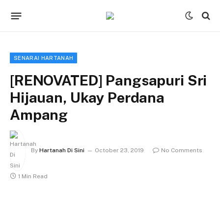
SENARAI HARTANAH
[RENOVATED] Pangsapuri Sri
Hijauan, Ukay Perdana
Ampang
By
Hartanah Di Sini
October 23, 2019
No Comments
1 Min Read