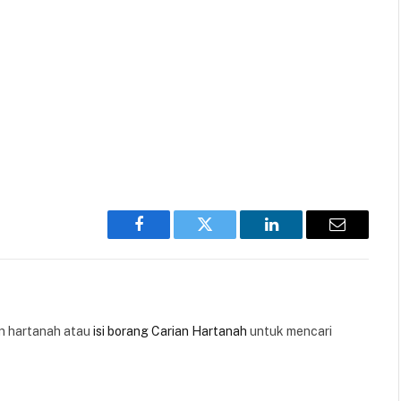
Facebook
Twitter
LinkedIn
Email
 hartanah atau
isi borang Carian Hartanah
untuk mencari