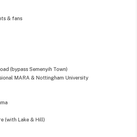
hts & fans
Road (bypass Semenyih Town)
ssional MARA & Nottingham University
uma
e (with Lake & Hill)