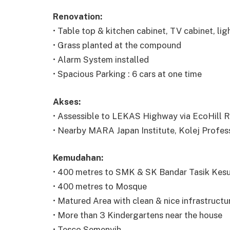
Renovation:
• Table top & kitchen cabinet, TV cabinet, lig
• Grass planted at the compound
• Alarm System installed
• Spacious Parking : 6 cars at one time
Akses:
• Assessible to LEKAS Highway via EcoHill 
• Nearby MARA Japan Institute, Kolej Profe
Kemudahan:
• 400 metres to SMK & SK Bandar Tasik Kes
• 400 metres to Mosque
• Matured Area with clean & nice infrastructur
• More than 3 Kindergartens near the house
• Tesco Semenyih