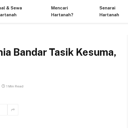
ual & Sewa
Mencari
Senarai
artanah
Hartanah?
Hartanah
nia Bandar Tasik Kesuma,
1 Min Read