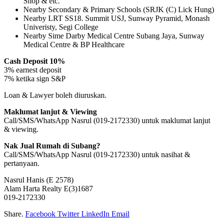
Shop & etc.
Nearby Secondary & Primary Schools (SRJK (C) Lick Hung)
Nearby LRT SS18. Summit USJ, Sunway Pyramid, Monash
Univeristy, Segi College
Nearby Sime Darby Medical Centre Subang Jaya, Sunway
Medical Centre & BP Healthcare
Cash Deposit 10%
3% earnest deposit
7% ketika sign S&P
Loan & Lawyer boleh diuruskan.
Maklumat lanjut & Viewing
Call/SMS/WhatsApp Nasrul (019-2172330) untuk maklumat lanjut
& viewing.
Nak Jual Rumah di Subang?
Call/SMS/WhatsApp Nasrul (019-2172330) untuk nasihat &
pertanyaan.
Nasrul Hanis (E 2578)
Alam Harta Realty E(3)1687
019-2172330
Share.
Facebook
Twitter
LinkedIn
Email