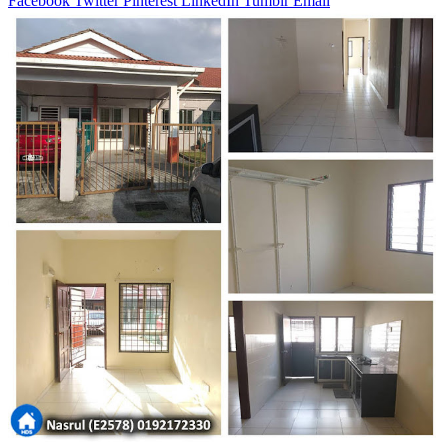
Facebook
Twitter
Pinterest
LinkedIn
Tumblr
Email