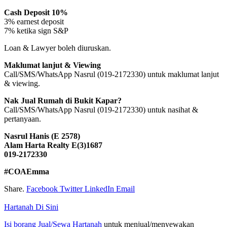
Cash Deposit 10%
3% earnest deposit
7% ketika sign S&P
Loan & Lawyer boleh diuruskan.
Maklumat lanjut & Viewing
Call/SMS/WhatsApp Nasrul (019-2172330) untuk maklumat lanjut
& viewing.
Nak Jual Rumah di Bukit Kapar?
Call/SMS/WhatsApp Nasrul (019-2172330) untuk nasihat &
pertanyaan.
Nasrul Hanis (E 2578)
Alam Harta Realty E(3)1687
019-2172330
#COAEmma
Share.
Facebook
Twitter
LinkedIn
Email
Hartanah Di Sini
Isi borang Jual/Sewa Hartanah
untuk menjual/menyewakan