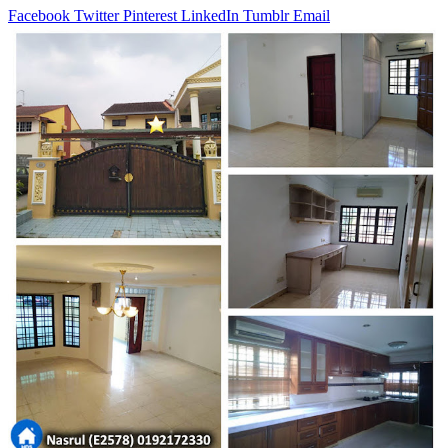
Facebook
Twitter
Pinterest
LinkedIn
Tumblr
Email