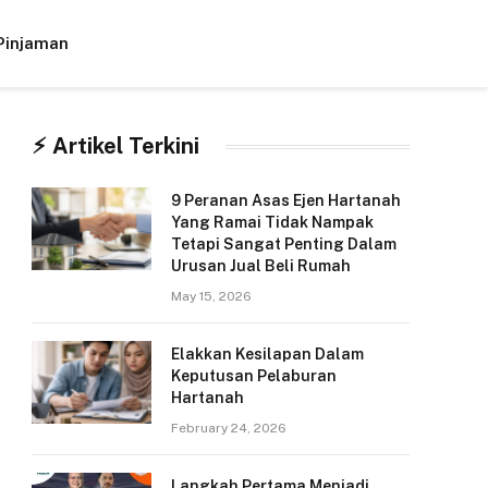
Pinjaman
Facebook
X
Instagram
(Twitter)
⚡︎ Artikel Terkini
9 Peranan Asas Ejen Hartanah
Yang Ramai Tidak Nampak
Tetapi Sangat Penting Dalam
Urusan Jual Beli Rumah
May 15, 2026
Elakkan Kesilapan Dalam
Keputusan Pelaburan
Hartanah
February 24, 2026
Langkah Pertama Menjadi