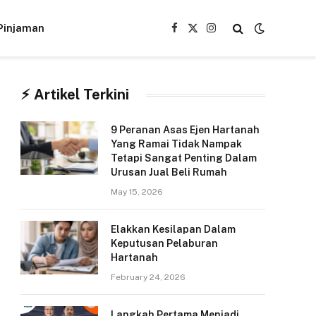
Pinjaman
Facebook
X
Instagram
(Twitter)
⚡︎ Artikel Terkini
9 Peranan Asas Ejen Hartanah
Yang Ramai Tidak Nampak
Tetapi Sangat Penting Dalam
Urusan Jual Beli Rumah
May 15, 2026
Elakkan Kesilapan Dalam
Keputusan Pelaburan
Hartanah
February 24, 2026
Langkah Pertama Menjadi