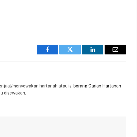
Facebook
Twitter
LinkedIn
Email
enjual/menyewakan hartanah atau
isi borang Carian Hartanah
au disewakan.