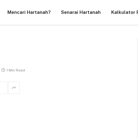
Mencari Hartanah?
Senarai Hartanah
Kalkulator 
1 Min Read