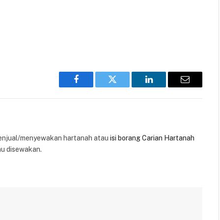
Facebook
Twitter
LinkedIn
Email
enjual/menyewakan hartanah atau
isi borang Carian Hartanah
au disewakan.