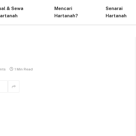
ual & Sewa
Mencari
Senarai
artanah
Hartanah?
Hartanah
nts
1 Min Read