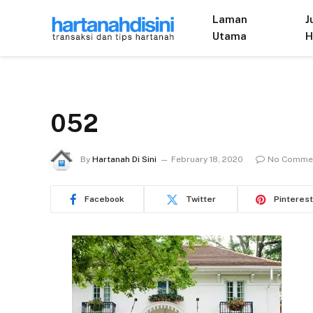
Laman
J
Utama
H
052
By
Hartanah Di Sini
February 18, 2020
No Comme
Facebook
Twitter
Pinterest