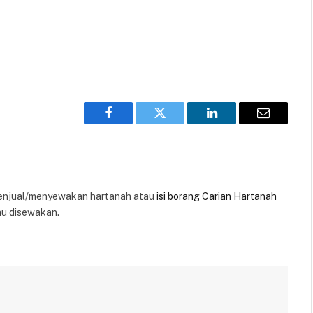
Facebook
Twitter
LinkedIn
Email
enjual/menyewakan hartanah atau
isi borang Carian Hartanah
au disewakan.