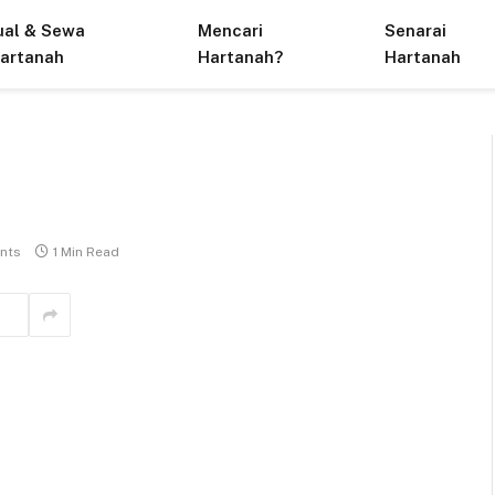
ual & Sewa
Mencari
Senarai
artanah
Hartanah?
Hartanah
nts
1 Min Read