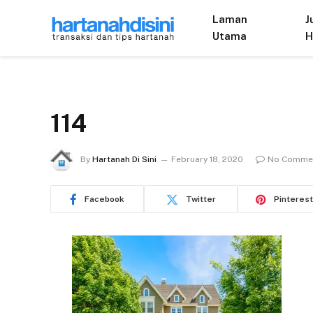
Laman
J
Utama
H
114
By
Hartanah Di Sini
February 18, 2020
No Comme
Facebook
Twitter
Pinterest