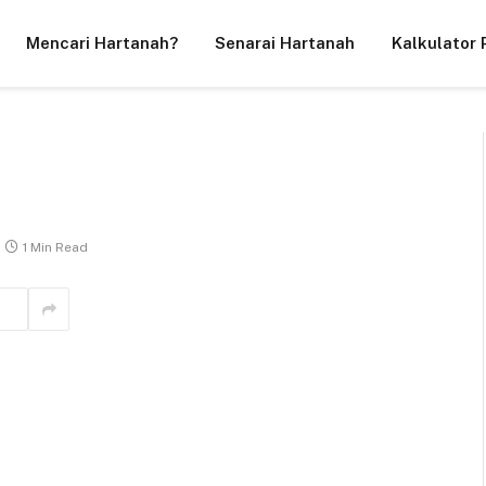
Mencari Hartanah?
Senarai Hartanah
Kalkulator 
1 Min Read