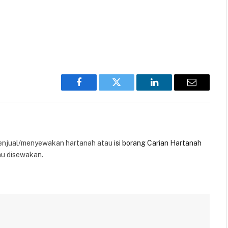
Facebook
Twitter
LinkedIn
Email
enjual/menyewakan hartanah atau
isi borang Carian Hartanah
au disewakan.