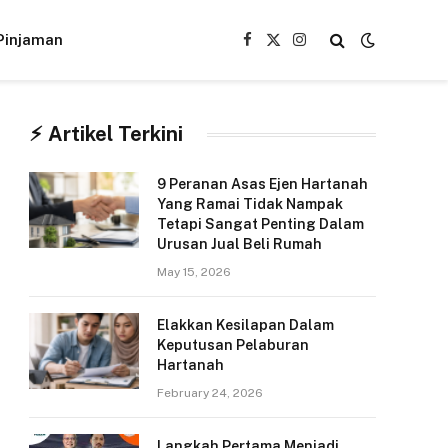
Pinjaman
Facebook
X
Instagram
(Twitter)
⚡︎ Artikel Terkini
9 Peranan Asas Ejen Hartanah
Yang Ramai Tidak Nampak
Tetapi Sangat Penting Dalam
Urusan Jual Beli Rumah
May 15, 2026
Elakkan Kesilapan Dalam
Keputusan Pelaburan
Hartanah
February 24, 2026
Langkah Pertama Menjadi