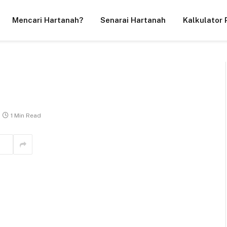
Mencari Hartanah?
Senarai Hartanah
Kalkulator 
1 Min Read