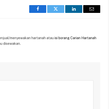
Facebook
Twitter
LinkedIn
Email
enjual/menyewakan hartanah atau
isi borang Carian Hartanah
au disewakan.