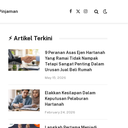
Pinjaman
Facebook
X
Instagram
(Twitter)
⚡︎ Artikel Terkini
9 Peranan Asas Ejen Hartanah
Yang Ramai Tidak Nampak
Tetapi Sangat Penting Dalam
Urusan Jual Beli Rumah
May 15, 2026
Elakkan Kesilapan Dalam
Keputusan Pelaburan
Hartanah
February 24, 2026
Langkah Pertama Menjadi