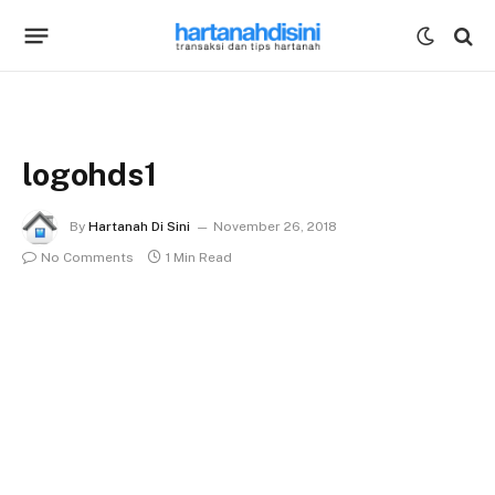
logohds1
By
Hartanah Di Sini
November 26, 2018
No Comments
1 Min Read