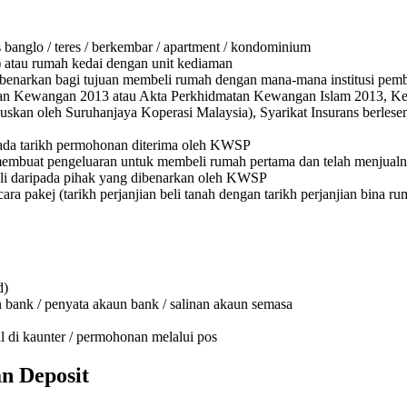
banglo / teres / berkembar / apartment / kondominium
O) atau rumah kedai dengan unit kediaman
benarkan bagi tujuan membeli rumah dengan mana-mana institusi pember
an Kewangan 2013 atau Akta Perkhidmatan Kewangan Islam 2013, Keraj
luluskan oleh Suruhanjaya Koperasi Malaysia), Syarikat Insurans berle
n pada tarikh permohonan diterima oleh KWSP
mbuat pengeluaran untuk membeli rumah pertama dan telah menjual
beli daripada pihak yang dibenarkan oleh KWSP
ra pakej (tarikh perjanjian beli tanah dengan tarikh perjanjian bina 
d)
ank / penyata akaun bank / salinan akaun semasa
 di kaunter / permohonan melalui pos
n Deposit