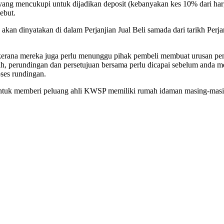
ng mencukupi untuk dijadikan deposit (kebanyakan kes 10% dari harga
ebut.
dinyatakan di dalam Perjanjian Jual Beli samada dari tarikh Perjanji
 kerana mereka juga perlu menunggu pihak pembeli membuat urusan pe
perundingan dan persetujuan bersama perlu dicapai sebelum anda me
ses rundingan.
 untuk memberi peluang ahli KWSP memiliki rumah idaman masing-masin