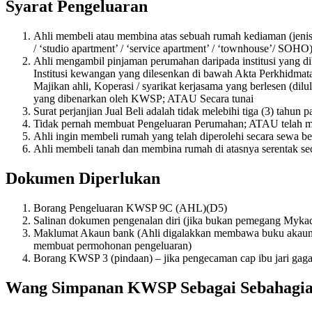
Syarat Pengeluaran
Ahli membeli atau membina atas sebuah rumah kediaman (jenis 
/ ‘studio apartment’ / ‘service apartment’ / ‘townhouse’/ SOH
Ahli mengambil pinjaman perumahan daripada institusi yang di
Institusi kewangan yang dilesenkan di bawah Akta Perkhidmat
Majikan ahli, Koperasi / syarikat kerjasama yang berlesen (di
yang dibenarkan oleh KWSP; ATAU Secara tunai
Surat perjanjian Jual Beli adalah tidak melebihi tiga (3) tahu
Tidak pernah membuat Pengeluaran Perumahan; ATAU telah me
Ahli ingin membeli rumah yang telah diperolehi secara sewa 
Ahli membeli tanah dan membina rumah di atasnya serentak seca
Dokumen Diperlukan
Borang Pengeluaran KWSP 9C (AHL)(D5)
Salinan dokumen pengenalan diri (jika bukan pemegang Myka
Maklumat Akaun bank (Ahli digalakkan membawa buku akaun b
membuat permohonan pengeluaran)
Borang KWSP 3 (pindaan) – jika pengecaman cap ibu jari gagal
Wang Simpanan KWSP Sebagai Sebahagia