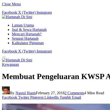
Close Menu
Facebook
X (Twitter)
Instagram
Laman Utama
Jual & Sewa Hartanah
Mencari Hartanah?
Senarai Hartanah
Kalkulator Pinjaman
Facebook
X (Twitter)
Instagram
Kewangan
Membuat Pengeluaran KWSP A
By
Nasrul Hanis
February 27, 2018
2 Comments
4 Mins Read
Facebook
Twitter
Pinterest
LinkedIn
Tumblr
Email