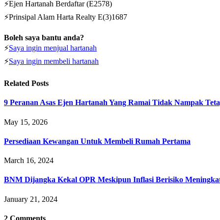
⚡Ejen Hartanah Berdaftar (E2578)
⚡Prinsipal Alam Harta Realty E(3)1687
Boleh saya bantu anda?
⚡
Saya ingin menjual hartanah
⚡
Saya ingin membeli hartanah
Related
Posts
9 Peranan Asas Ejen Hartanah Yang Ramai Tidak Nampak Teta
May 15, 2026
Persediaan Kewangan Untuk Membeli Rumah Pertama
March 16, 2024
BNM Dijangka Kekal OPR Meskipun Inflasi Berisiko Meningka
January 21, 2024
2
Comments