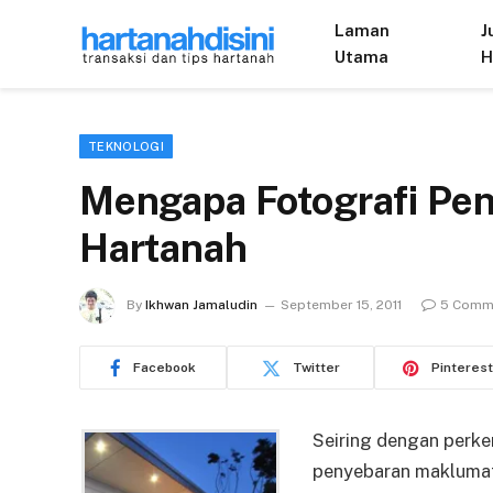
Laman
J
Utama
H
TEKNOLOGI
Mengapa Fotografi Pe
Hartanah
By
Ikhwan Jamaludin
September 15, 2011
5 Comm
Facebook
Twitter
Pinterest
Seiring dengan perk
penyebaran maklumat