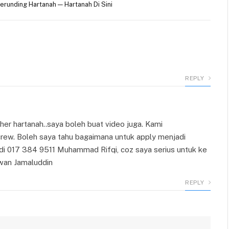
runding Hartanah — Hartanah Di Sini
REPLY
er hartanah..saya boleh buat video juga. Kami
rew. Boleh saya tahu bagaimana untuk apply menjadi
di 017 384 9511 Muhammad Rifqi, coz saya serius untuk ke
hwan Jamaluddin
REPLY