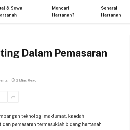
ual & Sewa
Mencari
Senarai
artanah
Hartanah?
Hartanah
nting Dalam Pemasaran
ents
2 Mins Read
embangan teknologi maklumat, kaedah
 dan pemasaran termasuklah bidang hartanah