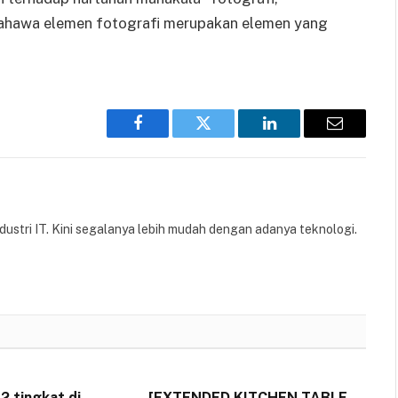
bahawa elemen fotografi merupakan elemen yang
Facebook
Twitter
LinkedIn
Email
stri IT. Kini segalanya lebih mudah dengan adanya teknologi.
2 tingkat di
[EXTENDED KITCHEN,TABLE