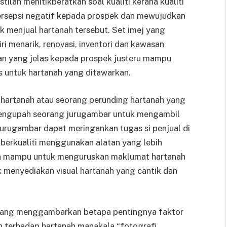
tilah menitikberatkan soal kualiti kerana kualiti
ersepsi negatif kepada prospek dan mewujudkan
k menjual hartanah tersebut. Set imej yang
iri menarik, renovasi, inventori dan kawasan
n yang jelas kepada prospek justeru mampu
s untuk hartanah yang ditawarkan.
 hartanah atau seorang perunding hartanah yang
mengupah seorang jurugambar untuk mengambil
jurugambar dapat meringankan tugas si penjual di
berkualiti menggunakan alatan yang lebih
da mampu untuk menguruskan maklumat hartanah
k menyediakan visual hartanah yang cantik dan
n yang menggambarkan betapa pentingnya faktor
n terhadap hartanah manakala “fotografi,