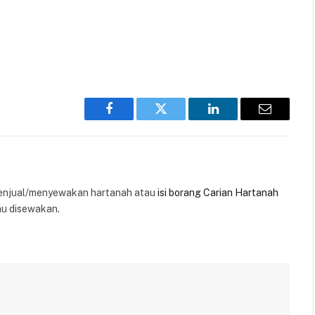
Facebook
Twitter
LinkedIn
Email
enjual/menyewakan hartanah atau
isi borang Carian Hartanah
au disewakan.