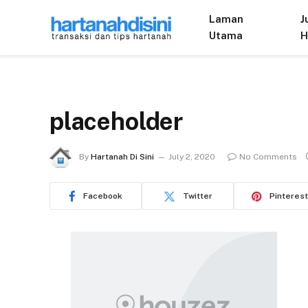
Laman
J
Utama
H
placeholder
By
Hartanah Di Sini
July 2, 2020
No Comments
Facebook
Twitter
Pinterest