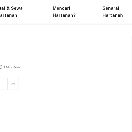
ual & Sewa
Mencari
Senarai
artanah
Hartanah?
Hartanah
1 Min Read