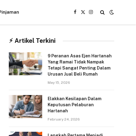
Pinjaman
Facebook
X
Instagram
(Twitter)
⚡︎ Artikel Terkini
9 Peranan Asas Ejen Hartanah
Yang Ramai Tidak Nampak
Tetapi Sangat Penting Dalam
Urusan Jual Beli Rumah
May 15, 2026
Elakkan Kesilapan Dalam
Keputusan Pelaburan
Hartanah
February 24, 2026
Langkah Pertama Menjadi