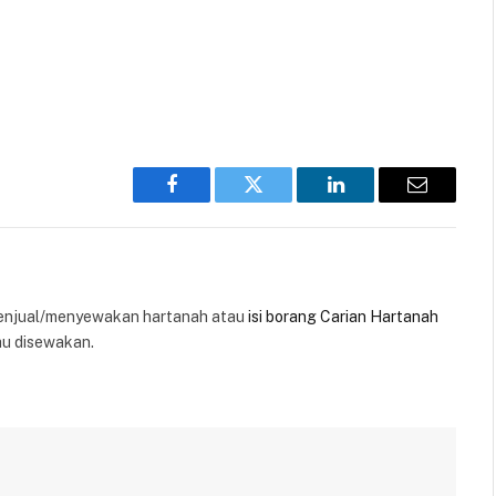
Facebook
Twitter
LinkedIn
Email
enjual/menyewakan hartanah atau
isi borang Carian Hartanah
au disewakan.