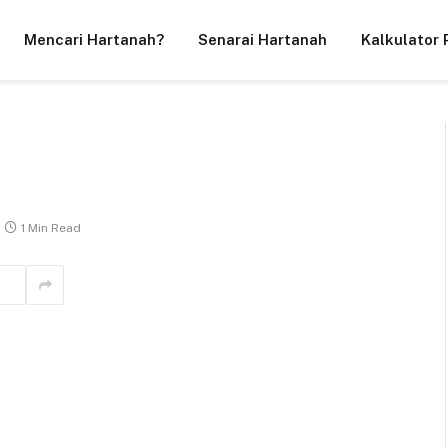
Mencari Hartanah?
Senarai Hartanah
Kalkulator 
1 Min Read