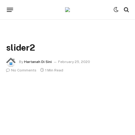
slider2
By
Hartanah Di Sini
February 25, 2020
No Comments
1 Min Read