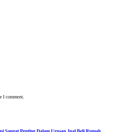
me I comment.
pi Sangat Penting Dalam Urusan Jual Beli Rumah