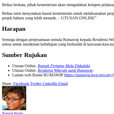
Beliau berkata, pihak kementerian akan mengadakan kempen pelaksan
Beliau turut menyatakan hasrat kementerian untuk melaksanakan pro
projek baharu yang lebih menarik. – UTUSAN ONLINE”
Harapan
Semoga dengan penjenamaan semula Rumawip kepada Residensi Wilay
selesa untuk menikmati kehidupan yang berkualiti di kawasan-kawas
Sumber Rujukan
Utusan Online.
Rumah Pertama Mula Diduduki
.
Utusan Online.
Residensi Wilayah ganti Rumawip
.
Laman web Rasmi RUMAWIP (
https://rumawip.kwp.gov.my/
)
Share.
Facebook
Twitter
LinkedIn
Email
Nasrul Hanis