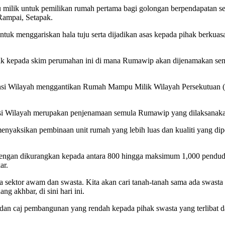
k untuk pemilikan rumah pertama bagi golongan berpendapatan sede
Rampai, Setapak.
k menggariskan hala tuju serta dijadikan asas kepada pihak berkua
ak kepada skim perumahan ini di mana Rumawip akan dijenamakan semu
ensi Wilayah menggantikan Rumah Mampu Milik Wilayah Persekutuan 
si Wilayah merupakan penjenamaan semula Rumawip yang dilaksanakan
enyaksikan pembinaan unit rumah yang lebih luas dan kualiti yang di
dengan dikurangkan kepada antara 800 hingga maksimum 1,000 pendudu
ar.
antara sektor awam dan swasta. Kita akan cari tanah-tanah sama ada s
g akhbar, di sini hari ini.
 dan caj pembangunan yang rendah kepada pihak swasta yang terlibat