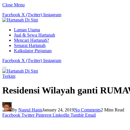
Close Menu
Facebook
X (Twitter)
Instagram
Laman Utama
Jual & Sewa Hartanah
Mencari Hartanah?
Senarai Hartanah
Kalkulator Pinjaman
Facebook
X (Twitter)
Instagram
Terkini
Residensi Wilayah ganti RUM
By
Nasrul Hanis
January 24, 2019
No Comments
2 Mins Read
Facebook
Twitter
Pinterest
LinkedIn
Tumblr
Email