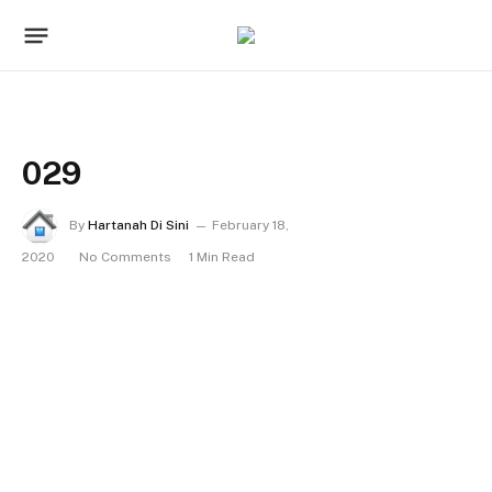
029
By
Hartanah Di Sini
February 18,
2020
No Comments
1 Min Read