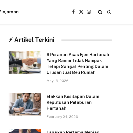
Pinjaman
Facebook
X
Instagram
(Twitter)
⚡︎ Artikel Terkini
9 Peranan Asas Ejen Hartanah
Yang Ramai Tidak Nampak
Tetapi Sangat Penting Dalam
Urusan Jual Beli Rumah
May 15, 2026
Elakkan Kesilapan Dalam
Keputusan Pelaburan
Hartanah
February 24, 2026
Langkah Pertama Menjadi