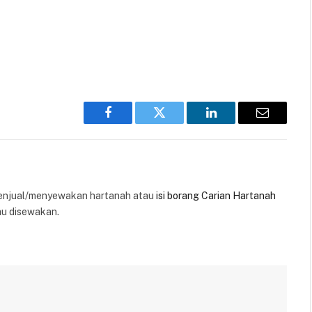
Facebook
Twitter
LinkedIn
Email
enjual/menyewakan hartanah atau
isi borang Carian Hartanah
au disewakan.