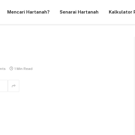
Mencari Hartanah?
Senarai Hartanah
Kalkulator 
nts
1 Min Read