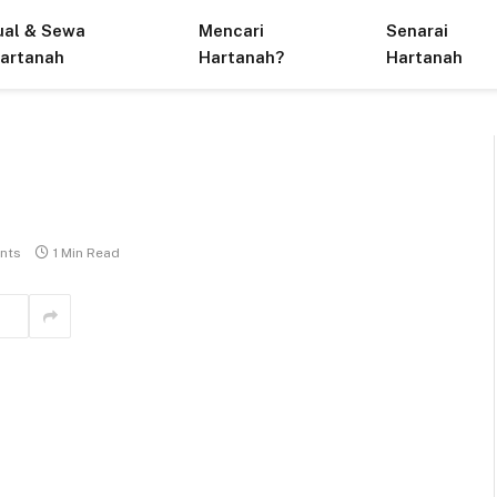
ual & Sewa
Mencari
Senarai
artanah
Hartanah?
Hartanah
nts
1 Min Read