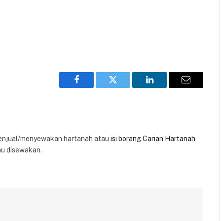
Facebook
Twitter
LinkedIn
Email
enjual/menyewakan hartanah atau
isi borang Carian Hartanah
au disewakan.