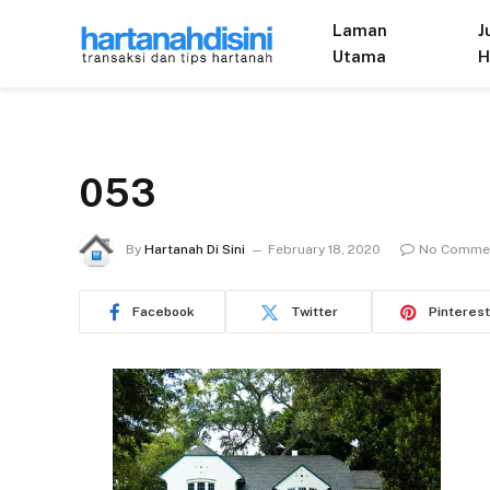
Laman
J
Utama
H
053
By
Hartanah Di Sini
February 18, 2020
No Comme
Facebook
Twitter
Pinterest