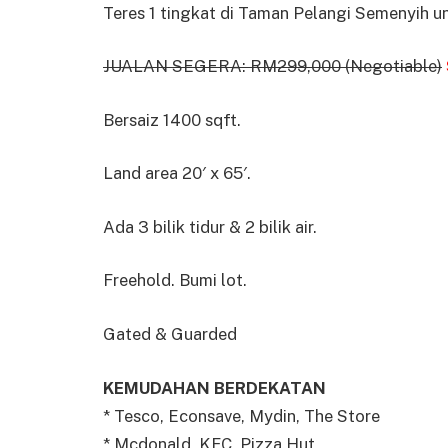
Teres 1 tingkat di Taman Pelangi Semenyih un
JUALAN SEGERA: RM299,000 (Negotiable)
Bersaiz 1400 sqft.
Land area 20′ x 65′.
Ada 3 bilik tidur & 2 bilik air.
Freehold. Bumi lot.
Gated & Guarded
KEMUDAHAN BERDEKATAN
* Tesco, Econsave, Mydin, The Store
* Mcdonald, KFC, Pizza Hut,