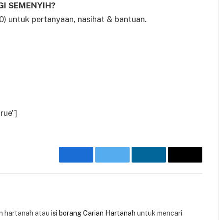
GI SEMENYIH?
ntuk pertanyaan, nasihat & bantuan.
rue”]
Facebook
Twitter
LinkedIn
Email
 hartanah atau
isi borang Carian Hartanah
untuk mencari