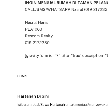
INGIN MENJUAL RUMAH DI TAMAN PELAN
CALL/SMS/WHATSAPP Nasrul (019-2172330) u
Nasrul Hanis
PEA1063
Rescom Realty
019-2172330
[gravityform id=”7″ title=”true” description=”t
SHARE.
Hartanah Di Sini
Isi borang Jual/Sewa Hartanah
untuk menjual/menyewakan