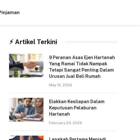
Pinjaman
Facebook
X
Instagram
(Twitter)
⚡︎ Artikel Terkini
9 Peranan Asas Ejen Hartanah
Yang Ramai Tidak Nampak
Tetapi Sangat Penting Dalam
Urusan Jual Beli Rumah
May 15, 2026
Elakkan Kesilapan Dalam
Keputusan Pelaburan
Hartanah
February 24, 2026
Langkah Pertama Menjadi