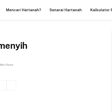
Mencari Hartanah?
Senarai Hartanah
Kalkulator 
emenyih
 Min Read