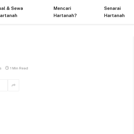
ual & Sewa
Mencari
Senarai
artanah
Hartanah?
Hartanah
s
1 Min Read