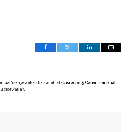
Facebook
Twitter
LinkedIn
Email
enjual/menyewakan hartanah atau
isi borang Carian Hartanah
au disewakan.