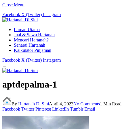
Close Menu
Facebook
X (Twitter)
Instagram
Laman Utama
Jual & Sewa Hartanah
Mencari Hartanah?
Senarai Hartanah
Kalkulator Pinjaman
Facebook
X (Twitter)
Instagram
aptdepalma-1
By
Hartanah Di Sini
April 4, 2023
No Comments
1 Min Read
Facebook
Twitter
Pinterest
LinkedIn
Tumblr
Email