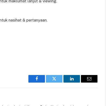
tuk maklumat lanjut & viewing.
tuk nasihat & pertanyaan.
Facebook
Twitter
LinkedIn
Email