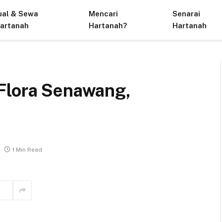
ual & Sewa
Mencari
Senarai
artanah
Hartanah?
Hartanah
Flora Senawang,
1 Min Read