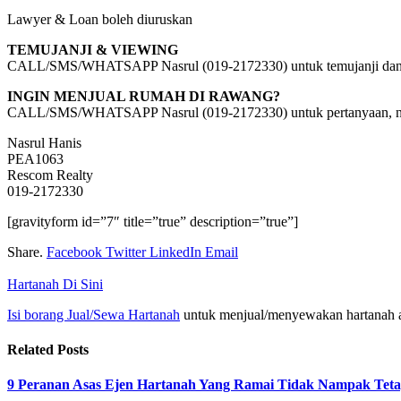
Lawyer & Loan boleh diuruskan
TEMUJANJI & VIEWING
CALL/SMS/WHATSAPP Nasrul (019-2172330) untuk temujanji dan
INGIN MENJUAL RUMAH DI RAWANG?
CALL/SMS/WHATSAPP Nasrul (019-2172330) untuk pertanyaan, na
Nasrul Hanis
PEA1063
Rescom Realty
019-2172330
[gravityform id=”7″ title=”true” description=”true”]
Share.
Facebook
Twitter
LinkedIn
Email
Hartanah Di Sini
Isi borang Jual/Sewa Hartanah
untuk menjual/menyewakan hartanah 
Related
Posts
9 Peranan Asas Ejen Hartanah Yang Ramai Tidak Nampak Teta