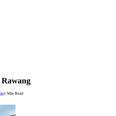
i, Rawang
ts
1 Min Read