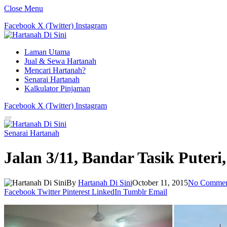
Close Menu
Facebook
X (Twitter)
Instagram
Laman Utama
Jual & Sewa Hartanah
Mencari Hartanah?
Senarai Hartanah
Kalkulator Pinjaman
Facebook
X (Twitter)
Instagram
Senarai Hartanah
Jalan 3/11, Bandar Tasik Puter
By
Hartanah Di Sini
October 11, 2015
No Commen
Facebook
Twitter
Pinterest
LinkedIn
Tumblr
Email