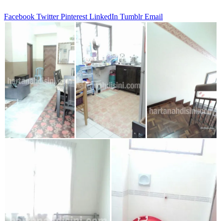
Facebook
Twitter
Pinterest
LinkedIn
Tumblr
Email