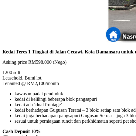
Kedai Teres 1 Tingkat di Jalan Cecawi, Kota Damansara untuk d
Asking price RM598,000 (Nego)
1200 sqft
Leasehold. Bumi lot.
Tenanted @ RM2,100/month
kawasan padat penduduk
kedai di kelilingi beberapa blok pangsapuri
kedai ada ‘dual frontage’
kedai berhadapan Gugusan Teratai – 3 blok; setiap satu blok ad
kedai juga berhadapan pangsapuri Gugusan Seroja – juga 3 blok;
sesuai untuk perniagaan runcit dan perkhidmatan seperti pet sh
Cash Deposit 10%