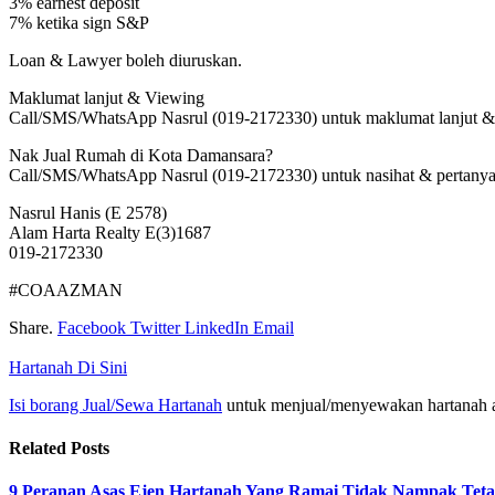
3% earnest deposit
7% ketika sign S&P
Loan & Lawyer boleh diuruskan.
Maklumat lanjut & Viewing
Call/SMS/WhatsApp Nasrul (019-2172330) untuk maklumat lanjut &
Nak Jual Rumah di Kota Damansara?
Call/SMS/WhatsApp Nasrul (019-2172330) untuk nasihat & pertanya
Nasrul Hanis (E 2578)
Alam Harta Realty E(3)1687
019-2172330
#COAAZMAN
Share.
Facebook
Twitter
LinkedIn
Email
Hartanah Di Sini
Isi borang Jual/Sewa Hartanah
untuk menjual/menyewakan hartanah 
Related
Posts
9 Peranan Asas Ejen Hartanah Yang Ramai Tidak Nampak Teta