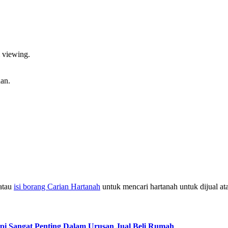
 viewing.
an.
atau
isi borang Carian Hartanah
untuk mencari hartanah untuk dijual at
pi Sangat Penting Dalam Urusan Jual Beli Rumah