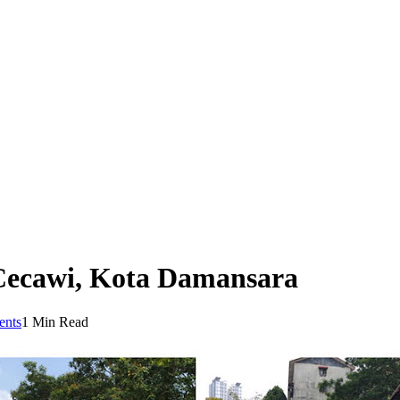
 Cecawi, Kota Damansara
nts
1 Min Read