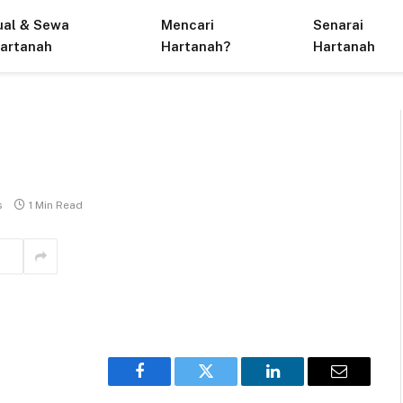
ual & Sewa
Mencari
Senarai
artanah
Hartanah?
Hartanah
s
1 Min Read
Facebook
Twitter
LinkedIn
Email