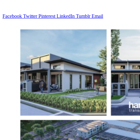
Facebook
Twitter
Pinterest
LinkedIn
Tumblr
Email