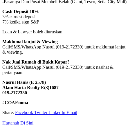
-Pasaraya Dan Pusat Membeli Belah (Giant, Tesco, Setia City Mall)
Cash Deposit 10%
3% earnest deposit
7% ketika sign S&P
Loan & Lawyer boleh diuruskan.
Maklumat lanjut & Viewing
Call/SMS/WhatsApp Nasrul (019-2172330) untuk maklumat lanjut
& viewing.
Nak Jual Rumah di Bukit Kapar?
Call/SMS/WhatsApp Nasrul (019-2172330) untuk nasihat &
pertanyaan.
Nasrul Hanis (E 2578)
Alam Harta Realty E(3)1687
019-2172330
#COAEmma
Share.
Facebook
Twitter
LinkedIn
Email
Hartanah Di Sini