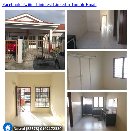
Facebook
Twitter
Pinterest
LinkedIn
Tumblr
Email