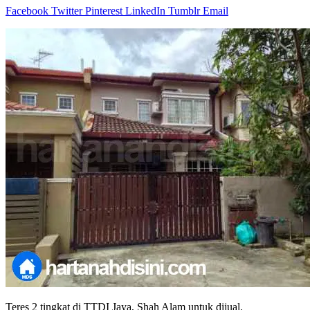
Facebook
Twitter
Pinterest
LinkedIn
Tumblr
Email
Teres 2 tingkat di TTDI Jaya, Shah Alam untuk dijual.